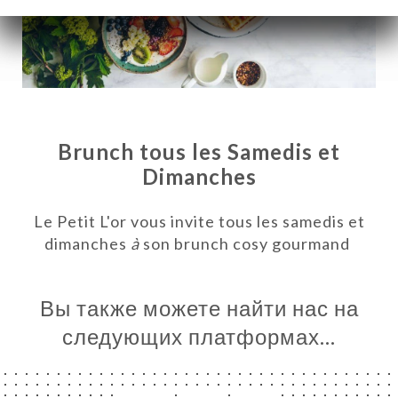
Brunch tous les Samedis et
Dimanches
Le Petit L'or vous invite tous les samedis et
dimanches
à
son brunch cosy gourmand
Я
ЦА
Вы также можете найти нас на
ИРОВАТЬ
следующих платформах…
ЕРЕЯ
ЫВЫ