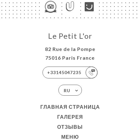
НЮ
NCH
ЬСЯ С
Le Petit L'or
82 Rue de la Pompe
75016 Paris France
+33145047235
RU
ГЛАВНАЯ СТРАНИЦА
ГАЛЕРЕЯ
ОТЗЫВЫ
МЕНЮ