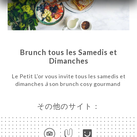
Brunch tous les Samedis et
Dimanches
Le Petit L'or vous invite tous les samedis et
dimanches
à
son brunch cosy gourmand
ーム
約
その他のサイト：
ラリ
ュー