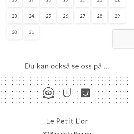
EM
KA
LERI
ÖMEN
NY
NCH
Du kan också se oss på …
TAKT
Le Petit L'or
82 Rue de la Pompe