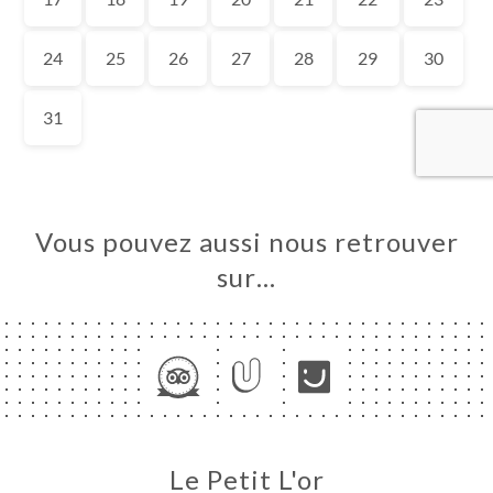
UEIL
RVER
ERIE
IS
RTE
NCH
Vous pouvez aussi nous retrouver
TACT
sur…
Le Petit L'or