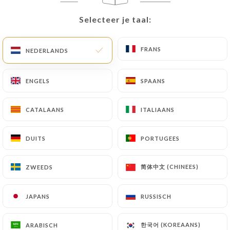
Selecteer je taal:
Selecteer je taal:
NL
MENU
FRANS
FRANS
NEDERLANDS
NEDERLANDS
ENGELS
ENGELS
SPAANS
SPAANS
/
HOME
CONTACT
Contact
CATALAANS
CATALAANS
ITALIAANS
ITALIAANS
DUITS
DUITS
PORTUGEES
PORTUGEES
简体中文 (CHINEES)
简体中文 (CHINEES)
ZWEEDS
ZWEEDS
JAPANS
JAPANS
RUSSISCH
RUSSISCH
Le Petit L'or
한국어 (KOREAANS)
한국어 (KOREAANS)
ARABISCH
ARABISCH